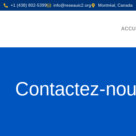
+1 (438) 802-5399
info@reseauic2.org
Montréal, Canada
ACCU
Contactez-no