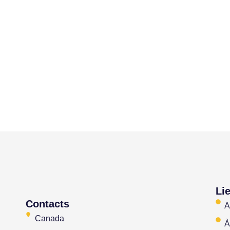
Li
Contacts
A
Canada
À