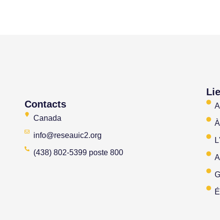
Li
Contacts
A
Canada
À
info@reseauic2.org
L
(438) 802-5399 poste 800
A
G
É