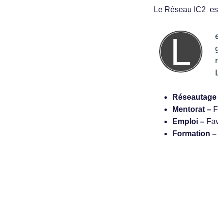
Le Réseau IC2 est
Le Réseau IC2 a pour but de regrouper, au sein d'un réseau dynamique et professionnel, les professionnels du
Réseautage
Mentorat –
F
Emploi –
Fav
Formation 