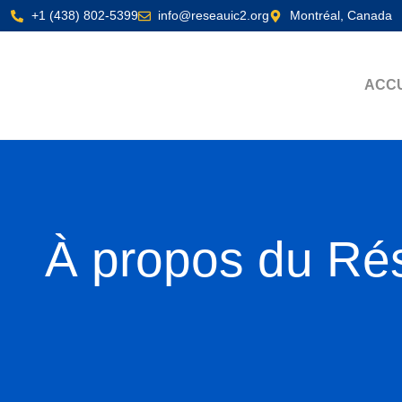
+1 (438) 802-5399
info@reseauic2.org
Montréal, Canada
ACC
À propos du Ré