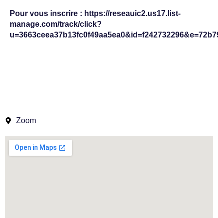
Pour vous inscrire :
https://reseauic2.us17.list-
manage.com/track/click?
u=3663ceea37b13fc0f49aa5ea0&id=f242732296&e=72b7
Zoom